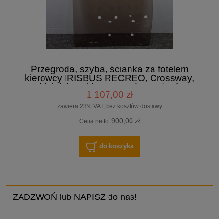
Przegroda, szyba, ścianka za fotelem
kierowcy IRISBUS RECREO, Crossway,
oddzielająca kierowcę od pasażerów,
1 107,00 zł
wymiary wysokość 94,5 x 64 i 80 cm
szerokości, oryginał IRISBUS
zawiera 23% VAT, bez kosztów dostawy
900,00 zł
Cena netto:
do koszyka
ZADZWOŃ lub NAPISZ do nas!