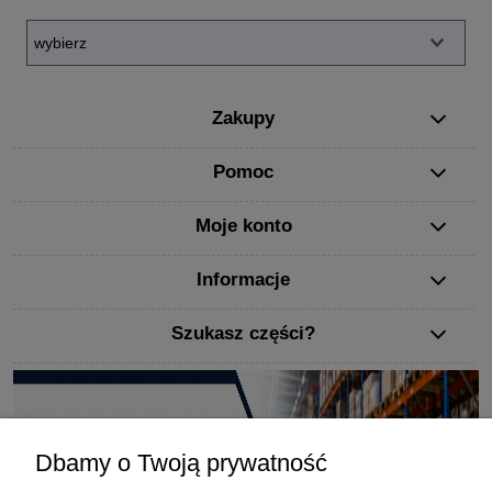
Zakupy
Pomoc
Moje konto
Informacje
Szukasz części?
Dbamy o Twoją prywatność