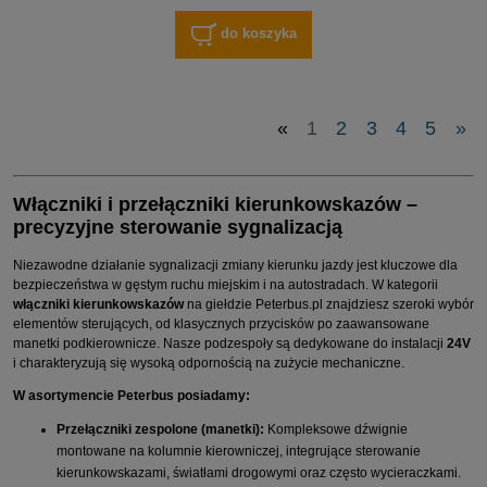
do koszyka
«
1
2
3
4
5
»
Włączniki i przełączniki kierunkowskazów –
precyzyjne sterowanie sygnalizacją
Niezawodne działanie sygnalizacji zmiany kierunku jazdy jest kluczowe dla
bezpieczeństwa w gęstym ruchu miejskim i na autostradach. W kategorii
włączniki kierunkowskazów
na giełdzie Peterbus.pl znajdziesz szeroki wybór
elementów sterujących, od klasycznych przycisków po zaawansowane
manetki podkierownicze. Nasze podzespoły są dedykowane do instalacji
24V
i charakteryzują się wysoką odpornością na zużycie mechaniczne.
W asortymencie Peterbus posiadamy:
Przełączniki zespolone (manetki):
Kompleksowe dźwignie
montowane na kolumnie kierowniczej, integrujące sterowanie
kierunkowskazami, światłami drogowymi oraz często wycieraczkami.