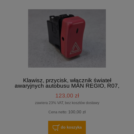
Klawisz, przycisk, włącznik świateł
awaryjnych autobusu MAN REGIO, R07,
DAV nr 26084, MAN nr 81.25525.0063, 8
123,00 zł
PINów
zawiera 23% VAT, bez kosztów dostawy
100,00 zł
Cena netto:
do koszyka