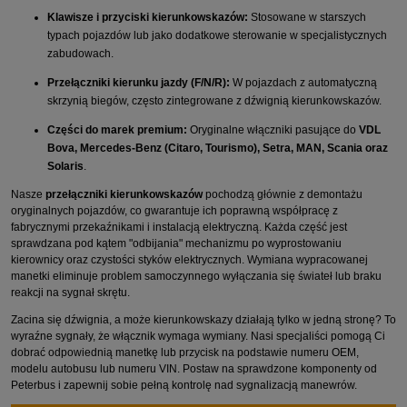
Klawisze i przyciski kierunkowskazów:
Stosowane w starszych
typach pojazdów lub jako dodatkowe sterowanie w specjalistycznych
zabudowach.
Przełączniki kierunku jazdy (F/N/R):
W pojazdach z automatyczną
skrzynią biegów, często zintegrowane z dźwignią kierunkowskazów.
Części do marek premium:
Oryginalne włączniki pasujące do
VDL
Bova, Mercedes-Benz (Citaro, Tourismo), Setra, MAN, Scania oraz
Solaris
.
Nasze
przełączniki kierunkowskazów
pochodzą głównie z demontażu
oryginalnych pojazdów, co gwarantuje ich poprawną współpracę z
fabrycznymi przekaźnikami i instalacją elektryczną. Każda część jest
sprawdzana pod kątem "odbijania" mechanizmu po wyprostowaniu
kierownicy oraz czystości styków elektrycznych. Wymiana wypracowanej
manetki eliminuje problem samoczynnego wyłączania się świateł lub braku
reakcji na sygnał skrętu.
Zacina się dźwignia, a może kierunkowskazy działają tylko w jedną stronę? To
wyraźne sygnały, że włącznik wymaga wymiany. Nasi specjaliści pomogą Ci
dobrać odpowiednią manetkę lub przycisk na podstawie numeru OEM,
modelu autobusu lub numeru VIN. Postaw na sprawdzone komponenty od
Peterbus i zapewnij sobie pełną kontrolę nad sygnalizacją manewrów.