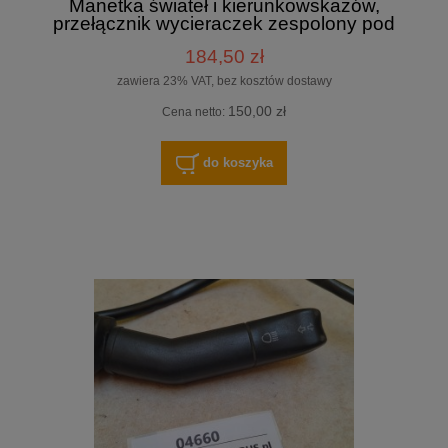
Manetka świateł i kierunkowskazów,
przełącznik wycieraczek zespolony pod
kierownicą Autosan Ramzes, Pnaumatics
184,50 zł
JEL-CS-001, DE70 0920 - oryginał
zawiera 23% VAT, bez kosztów dostawy
150,00 zł
Cena netto:
do koszyka