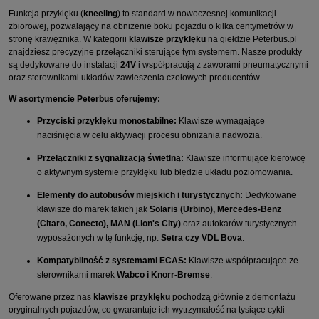
Funkcja przyklęku (
kneeling
) to standard w nowoczesnej komunikacji
zbiorowej, pozwalający na obniżenie boku pojazdu o kilka centymetrów w
stronę krawężnika. W kategorii
klawisze przyklęku
na giełdzie Peterbus.pl
znajdziesz precyzyjne przełączniki sterujące tym systemem. Nasze produkty
są dedykowane do instalacji
24V
i współpracują z zaworami pneumatycznymi
oraz sterownikami układów zawieszenia czołowych producentów.
W asortymencie Peterbus oferujemy:
Przyciski przyklęku monostabilne:
Klawisze wymagające
naciśnięcia w celu aktywacji procesu obniżania nadwozia.
Przełączniki z sygnalizacją świetlną:
Klawisze informujące kierowcę
o aktywnym systemie przyklęku lub błędzie układu poziomowania.
Elementy do autobusów miejskich i turystycznych:
Dedykowane
klawisze do marek takich jak
Solaris (Urbino), Mercedes-Benz
(Citaro, Conecto), MAN (Lion's City)
oraz autokarów turystycznych
wyposażonych w tę funkcję, np.
Setra czy VDL Bova
.
Kompatybilność z systemami ECAS:
Klawisze współpracujące ze
sterownikami marek
Wabco i Knorr-Bremse
.
Oferowane przez nas
klawisze przyklęku
pochodzą głównie z demontażu
oryginalnych pojazdów, co gwarantuje ich wytrzymałość na tysiące cykli