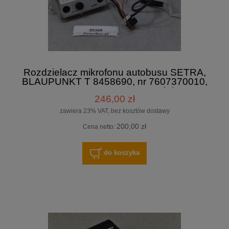
Rozdzielacz mikrofonu autobusu SETRA,
BLAUPUNKT T 8458690, nr 7607370010,
GWARANCJA 100% sprawności, 24V,
246,00 zł
sumator mikrofonowy MIC1/MIC2
zawiera 23% VAT, bez kosztów dostawy
200,00 zł
Cena netto:
do koszyka