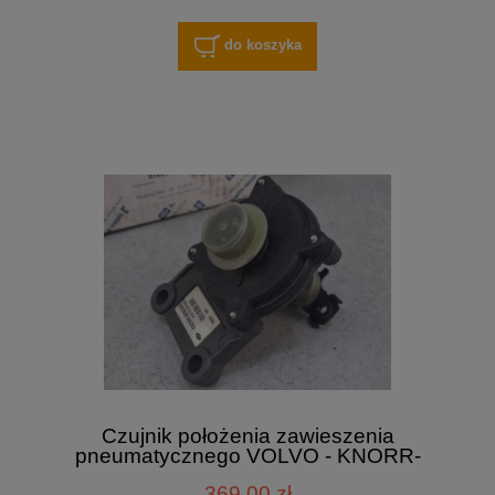
do koszyka
Czujnik położenia zawieszenia
pneumatycznego VOLVO - KNORR-
BREMSE K013741N00
369,00 zł