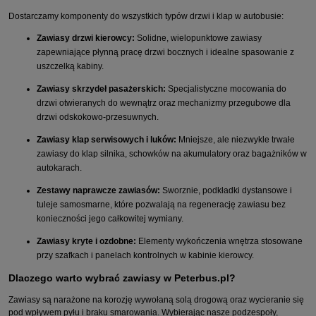
Dostarczamy komponenty do wszystkich typów drzwi i klap w autobusie:
Zawiasy drzwi kierowcy:
Solidne, wielopunktowe zawiasy
zapewniające płynną pracę drzwi bocznych i idealne spasowanie z
uszczelką kabiny.
Zawiasy skrzydeł pasażerskich:
Specjalistyczne mocowania do
drzwi otwieranych do wewnątrz oraz mechanizmy przegubowe dla
drzwi odskokowo-przesuwnych.
Zawiasy klap serwisowych i luków:
Mniejsze, ale niezwykle trwałe
zawiasy do klap silnika, schowków na akumulatory oraz bagażników w
autokarach.
Zestawy naprawcze zawiasów:
Sworznie, podkładki dystansowe i
tuleje samosmarne, które pozwalają na regenerację zawiasu bez
konieczności jego całkowitej wymiany.
Zawiasy kryte i ozdobne:
Elementy wykończenia wnętrza stosowane
przy szafkach i panelach kontrolnych w kabinie kierowcy.
Dlaczego warto wybrać zawiasy w Peterbus.pl?
Zawiasy są narażone na korozję wywołaną solą drogową oraz wycieranie się
pod wpływem pyłu i braku smarowania. Wybierając nasze podzespoły,