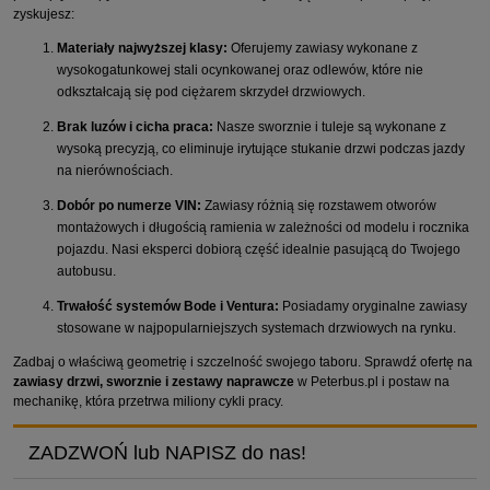
zyskujesz:
Materiały najwyższej klasy:
Oferujemy zawiasy wykonane z
wysokogatunkowej stali ocynkowanej oraz odlewów, które nie
odkształcają się pod ciężarem skrzydeł drzwiowych.
Brak luzów i cicha praca:
Nasze sworznie i tuleje są wykonane z
wysoką precyzją, co eliminuje irytujące stukanie drzwi podczas jazdy
na nierównościach.
Dobór po numerze VIN:
Zawiasy różnią się rozstawem otworów
montażowych i długością ramienia w zależności od modelu i rocznika
pojazdu. Nasi eksperci dobiorą część idealnie pasującą do Twojego
autobusu.
Trwałość systemów Bode i Ventura:
Posiadamy oryginalne zawiasy
stosowane w najpopularniejszych systemach drzwiowych na rynku.
Zadbaj o właściwą geometrię i szczelność swojego taboru. Sprawdź ofertę na
zawiasy drzwi, sworznie i zestawy naprawcze
w Peterbus.pl i postaw na
mechanikę, która przetrwa miliony cykli pracy.
ZADZWOŃ lub NAPISZ do nas!