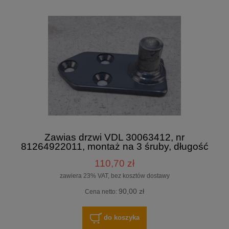
Zawias drzwi VDL 30063412, nr
81264922011, montaż na 3 śruby, długość
90 mm, szerokość 45 mm,
110,70 zł
zawiera 23% VAT, bez kosztów dostawy
90,00 zł
Cena netto:
do koszyka