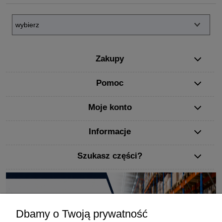
Zakupy
Pomoc
Moje konto
Informacje
Szukasz części?
Dbamy o Twoją prywatność