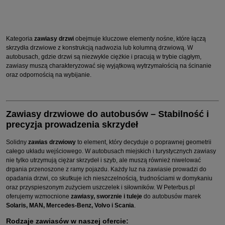
Kategoria
zawiasy drzwi
obejmuje kluczowe elementy nośne, które łączą
skrzydła drzwiowe z konstrukcją nadwozia lub kolumną drzwiową. W
autobusach, gdzie drzwi są niezwykle ciężkie i pracują w trybie ciągłym,
zawiasy muszą charakteryzować się wyjątkową wytrzymałością na ścinanie
oraz odpornością na wybijanie.
Zawiasy drzwiowe do autobusów – Stabilność i
precyzja prowadzenia skrzydeł
Solidny
zawias drzwiowy
to element, który decyduje o poprawnej geometrii
całego układu wejściowego. W autobusach miejskich i turystycznych zawiasy
nie tylko utrzymują ciężar skrzydeł i szyb, ale muszą również niwelować
drgania przenoszone z ramy pojazdu. Każdy luz na zawiasie prowadzi do
opadania drzwi, co skutkuje ich nieszczelnością, trudnościami w domykaniu
oraz przyspieszonym zużyciem uszczelek i siłowników. W Peterbus.pl
oferujemy wzmocnione
zawiasy, sworznie i tuleje
do autobusów marek
Solaris, MAN, Mercedes-Benz, Volvo i Scania
.
Rodzaje zawiasów w naszej ofercie: