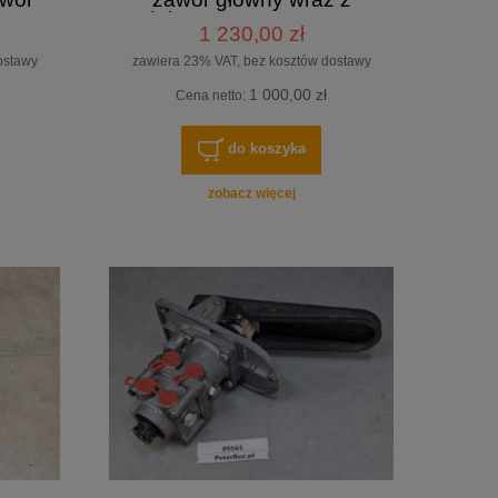
pedałem, WABCO 317 054,
1 230,00 zł
pedał nożny nr 461 908 108
6
ostawy
zawiera 23% VAT, bez kosztów dostawy
1 000,00 zł
Cena netto:
do koszyka
zobacz więcej