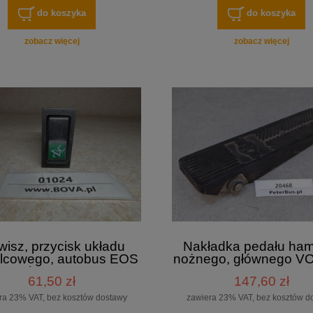
do koszyka
do koszyka
zobacz więcej
zobacz więcej
wisz, przycisk układu
Nakładka pedału ham
lcowego, autobus EOS
nożnego, głównego V
Coach, nr 511.018
NOWY -
61,50 zł
147,60 zł
ra 23% VAT, bez kosztów dostawy
zawiera 23% VAT, bez kosztów d