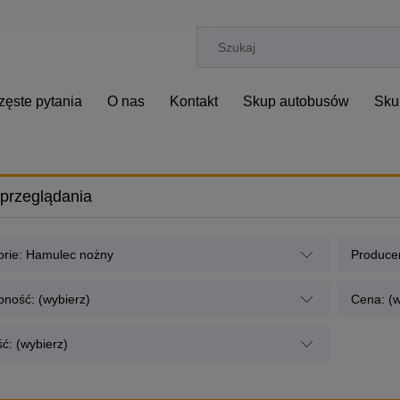
zęste pytania
O nas
Kontakt
Skup autobusów
Sku
przeglądania
orie: Hamulec nożny
Producen
pność: (wybierz)
Cena: (w
ć: (wybierz)