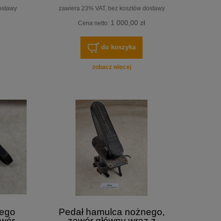
ostawy
zawiera 23% VAT, bez kosztów dostawy
1 000,00 zł
Cena netto:
do koszyka
zobacz więcej
nego
Pedał hamulca nożnego,
wór
zawór główny wraz z