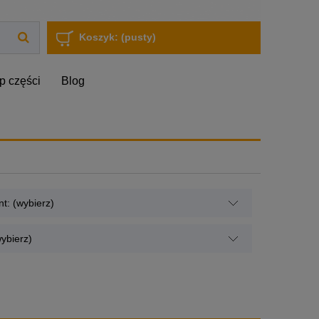
Koszyk:
(pusty)
p części
Blog
t: (wybierz)
ybierz)