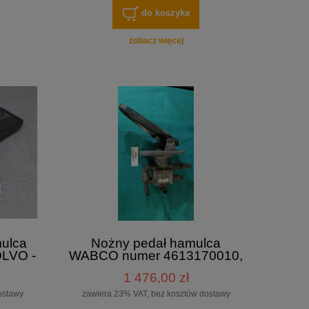
do koszyka
zobacz więcej
ulca
Nożny pedał hamulca
OLVO -
WABCO numer 4613170010,
MAN A20, MAN NU313
1 476,00 zł
ostawy
zawiera 23% VAT, bez kosztów dostawy