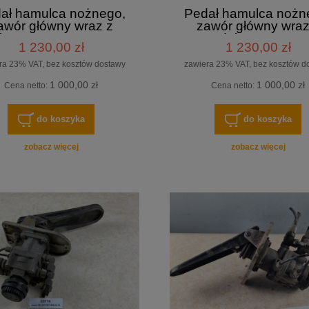
ał hamulca nożnego,
Pedał hamulca nożn
awór główny wraz z
zawór główny wraz
łem, WABCO 317 054,
pedałem, WABC
1 230,00 zł
1 230,00 zł
 nożny nr 461 908 108
4613170507, pedał n
TRA S 315 HD, WABCO
BOVA, SETRA, Merc
ra 23% VAT, bez kosztów dostawy
zawiera 23% VAT, bez kosztów d
432 407 011 0
1 000,00 zł
1 000,00 zł
Cena netto:
Cena netto:
do koszyka
do koszyka
zobacz więcej
zobacz więcej