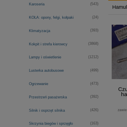
(543)
Karoseria
Hamul
(24)
KOŁA: opony, felgi, kołpaki
(393)
Klimatyzacja
(3868)
Kokpit i strefa kierowcy
(1212)
Lampy i oświetlenie
(499)
Lusterka autobusowe
(473)
Ogrzewanie
Czu
h
(392)
Przestrzeń pasażerska
20928
zawie
(426)
Silnik i osprzęt silnika
(163)
Skrzynia biegów i sprzęgło