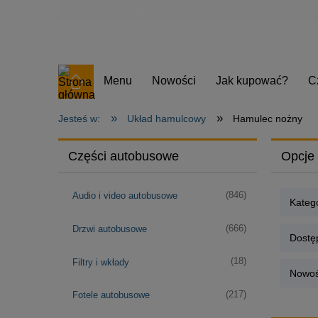
Menu
Nowości
Jak kupować?
C
»
»
Jesteś w:
Układ hamulcowy
Hamulec nożny
Części autobusowe
Opcje 
(846)
Audio i video autobusowe
Kateg
(666)
Drzwi autobusowe
Dostę
(18)
Filtry i wkłady
Nowoś
(217)
Fotele autobusowe