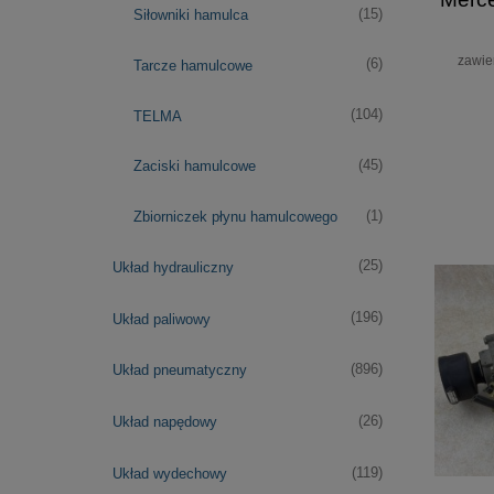
(15)
Siłowniki hamulca
zawie
(6)
Tarcze hamulcowe
(104)
TELMA
(45)
Zaciski hamulcowe
(1)
Zbiorniczek płynu hamulcowego
(25)
Układ hydrauliczny
(196)
Układ paliwowy
(896)
Układ pneumatyczny
(26)
Układ napędowy
(119)
Układ wydechowy