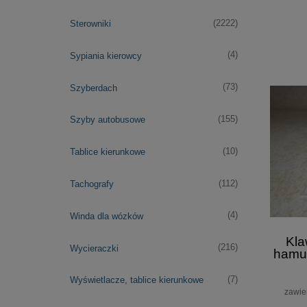
(2222)
Sterowniki
(4)
Sypiania kierowcy
(73)
Szyberdach
(155)
Szyby autobusowe
(10)
Tablice kierunkowe
(112)
Tachografy
(4)
Winda dla wózków
Kla
(216)
Wycieraczki
hamu
(7)
Wyświetlacze, tablice kierunkowe
zawie