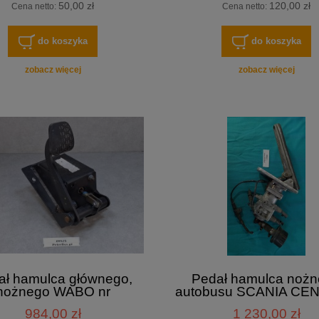
50,00 zł
120,00 zł
Cena netto:
Cena netto:
do koszyka
do koszyka
zobacz więcej
zobacz więcej
ał hamulca głównego,
Pedał hamulca noż
nożnego WABO nr
autobusu SCANIA CE
00010040, Mercedes
EURO 3, Knorr-Bre
984,00 zł
1 230,00 zł
Citaro