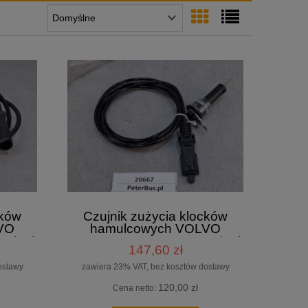
cków
Czujnik zużycia klocków
VO
hamulcowych VOLVO
yginał
21390373 - NOWY - oryginał
147,60 zł
DELPHI, nr 21390373
ostawy
zawiera 23% VAT, bez kosztów dostawy
120,00 zł
Cena netto: