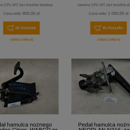
ra 23% VAT, bez kosztów dostawy
zawiera 23% VAT, bez kosztów d
800,00 zł
1 000,00 zł
Cena netto:
Cena netto:
do koszyka
do koszyka
zobacz więcej
zobacz więcej
ał hamulca nożnego
Pedał hamulca noż
edes Citaro, WABCO nr
NEOPLAN N316, za