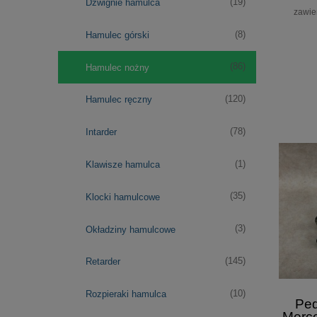
(19)
Dźwignie hamulca
zawie
(8)
Hamulec górski
(86)
Hamulec nożny
(120)
Hamulec ręczny
(78)
Intarder
(1)
Klawisze hamulca
(35)
Klocki hamulcowe
(3)
Okładziny hamulcowe
(145)
Retarder
(10)
Rozpieraki hamulca
Ped
Merc