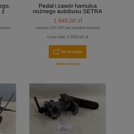
ego,
Pedał i zawór hamulca
 z
nożnego autobusu SETRA
O
S315, EURO 3, WABCO
1 845,00 zł
ożny
numer 037 0711 4613170530
edes
- 100% sprawny
ostawy
zawiera 23% VAT, bez kosztów dostawy
1 500,00 zł
Cena netto:
do koszyka
zobacz więcej