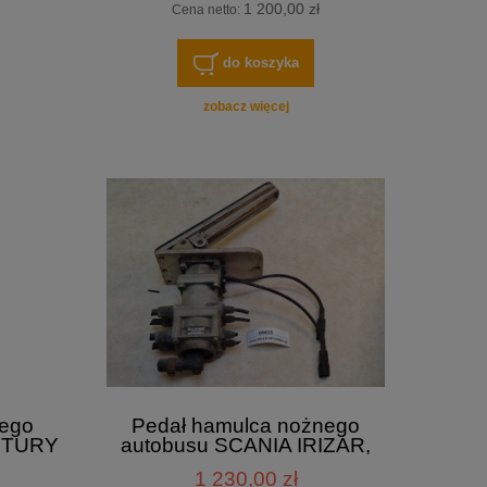
1 200,00 zł
Cena netto:
do koszyka
zobacz więcej
nego
Pedał hamulca nożnego
NTURY
autobusu SCANIA IRIZAR,
mse
KNORR-Bremse DX80D
1 230,00 zł
16075