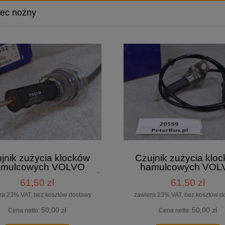
ec nożny
jnik zużycia klocków
Czujnik zużycia klo
amulcowych VOLVO
hamulcowych VOL
532 - NOWY - oryginał
20928532 - NOWY - or
61,50 zł
61,50 zł
DELPHI
DELPHI
ra 23% VAT, bez kosztów dostawy
zawiera 23% VAT, bez kosztów d
50,00 zł
50,00 zł
Cena netto:
Cena netto: