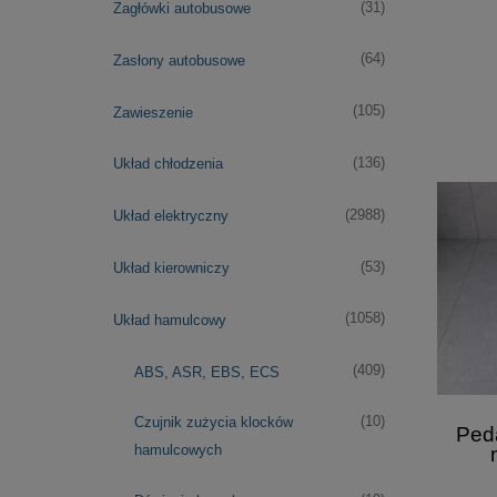
(31)
Zagłówki autobusowe
(64)
Zasłony autobusowe
(105)
Zawieszenie
(136)
Układ chłodzenia
(2988)
Układ elektryczny
(53)
Układ kierowniczy
(1058)
Układ hamulcowy
(409)
ABS, ASR, EBS, ECS
(10)
Czujnik zużycia klocków
Ped
hamulcowych
48