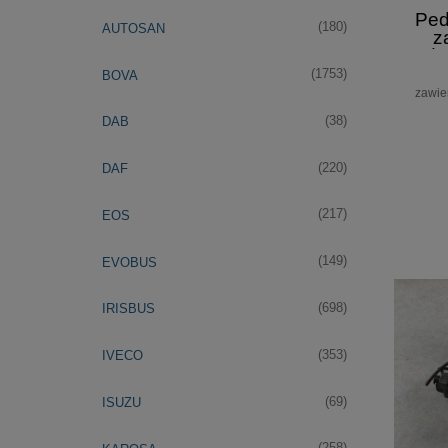
Ped
(180)
AUTOSAN
z
peda
pedał
(1753)
BOVA
6, SE
zawie
(38)
DAB
(220)
DAF
(217)
EOS
(149)
EVOBUS
(698)
IRISBUS
(353)
IVECO
(69)
ISUZU