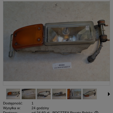
Dostępność:
1
Wysyłka w:
24 godziny
Dostawa:
od 24,60 zł
- POCZTEX Poczta Polska