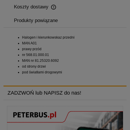
Koszty dostawy
Cena nie zawiera ewentualnych kosztów płatności
Produkty powiązane
Halogen i kierunkowskaz przedni
MAN A01
prawy przód
nr 568.01.000.01
MAN nr 81.25320.6092
od strony drzwi
pod światłami drogowymi
ZADZWOŃ lub NAPISZ do nas!